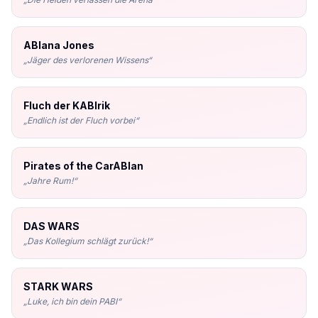
ABIana Jones
„
Jäger des verlorenen Wissens
“
Fluch der KABIrik
„
Endlich ist der Fluch vorbei
“
Pirates of the CarABIan
„
Jahre Rum!
“
DAS WARS
„
Das Kollegium schlägt zurück!
“
STARK WARS
„
Luke, ich bin dein PABI
“