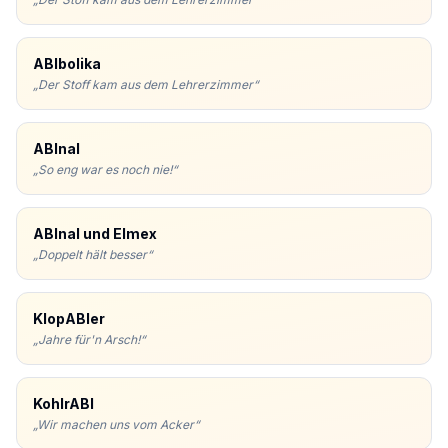
ABIbolika
„
Der Stoff kam aus dem Lehrerzimmer
“
ABInal
„
So eng war es noch nie!
“
ABInal und Elmex
„
Doppelt hält besser
“
KlopABIer
„
Jahre für'n Arsch!
“
KohlrABI
„
Wir machen uns vom Acker
“