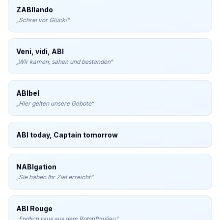
ZABIlando
„
Schrei vor Glück!
“
Veni, vidi, ABI
„
Wir kamen, sahen und bestanden
“
ABIbel
„
Hier gelten unsere Gebote
“
ABI today, Captain tomorrow
NABIgation
„
Sie haben Ihr Ziel erreicht
“
ABI Rouge
„
Endlich raus aus dem Rotstiftmilieu
“