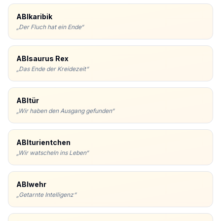
ABIkaribik
„
Der Fluch hat ein Ende
“
ABIsaurus Rex
„
Das Ende der Kreidezeit
“
ABItür
„
Wir haben den Ausgang gefunden
“
ABIturientchen
„
Wir watscheln ins Leben
“
ABIwehr
„
Getarnte Intelligenz
“