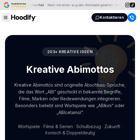
Johannes Heil
·
Noch nie einen so guten Abihoodie gesehen. Mega Qualität und 
Kontaktieren
203
+ KREATIVE IDEEN
Kreative Abimottos
Kreative Abimottos sind originelle Abschluss-Sprüche,
die das Wort „ABI“ geschickt in bekannte Begriffe,
Filme, Marken oder Redewendungen integrieren.
Besonders beliebt sind Wortspiele wie „ABIkini“ oder
„ABIcetamol“.
Wortspiele · Filme & Serien · Schulbezug · Zukunft ·
Ironisch & Doppeldeutig