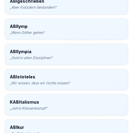
ABIgeschrieben
„
Aber trotzdem bestanden!
“
ABIlymp
„
Wenn Götter gehen
“
ABIlympia
„
Gold in allen Disziplinen
“
ABIstoteles
„
Wir wissen, dass wir nichts wissen
“
KABItalismus
„
Jahre Klassenkampf
“
ABIkur