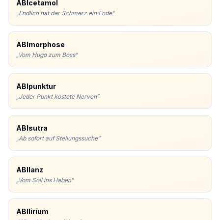
ABIcetamol
„
Endlich hat der Schmerz ein Ende
“
ABImorphose
„
Vom Hugo zum Boss
“
ABIpunktur
„
Jeder Punkt kostete Nerven
“
ABIsutra
„
Ab sofort auf Stellungssuche
“
ABIlanz
„
Vom Soll ins Haben
“
ABIlirium