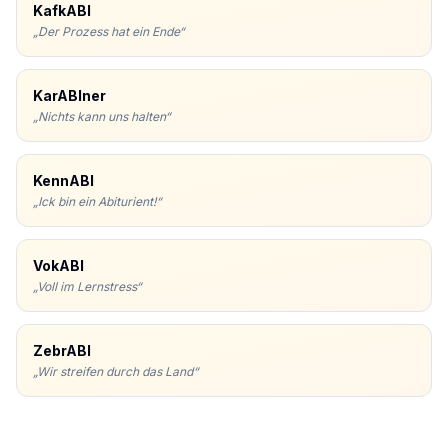
KafkABI
„
Der Prozess hat ein Ende
“
KarABIner
„
Nichts kann uns halten
“
KennABI
„
Ick bin ein Abiturient!
“
VokABI
„
Voll im Lernstress
“
ZebrABI
„
Wir streifen durch das Land
“