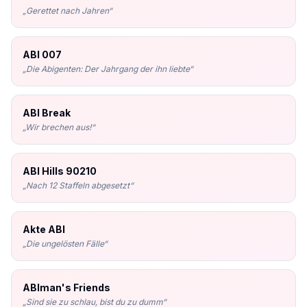
„
Gerettet nach Jahren
“
ABI 007
„
Die Abigenten: Der Jahrgang der ihn liebte
“
ABI Break
„
Wir brechen aus!
“
ABI Hills 90210
„
Nach 12 Staffeln abgesetzt
“
Akte ABI
„
Die ungelösten Fälle
“
ABIman's Friends
„
Sind sie zu schlau, bist du zu dumm
“