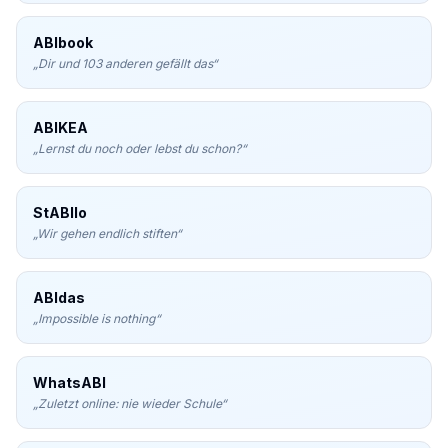
ABIbook
„
Dir und 103 anderen gefällt das
“
ABIKEA
„
Lernst du noch oder lebst du schon?
“
StABIlo
„
Wir gehen endlich stiften
“
ABIdas
„
Impossible is nothing
“
WhatsABI
„
Zuletzt online: nie wieder Schule
“