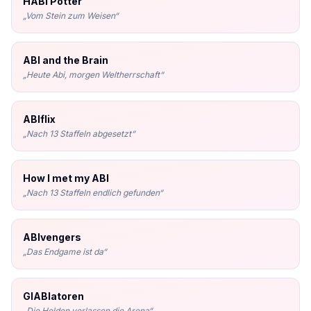
HABI Potter
„
Vom Stein zum Weisen
“
ABI and the Brain
„
Heute Abi, morgen Weltherrschaft
“
ABIflix
„
Nach 13 Staffeln abgesetzt
“
How I met my ABI
„
Nach 13 Staffeln endlich gefunden
“
ABIvengers
„
Das Endgame ist da
“
GlABIatoren
„
Die Helden verlassen die Arena
“