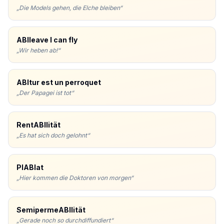
„
Die Models gehen, die Elche bleiben
“
ABIleave I can fly
„
Wir heben ab!
“
ABItur est un perroquet
„
Der Papagei ist tot
“
RentABIlität
„
Es hat sich doch gelohnt
“
PlABIat
„
Hier kommen die Doktoren von morgen
“
SemipermeABIlität
„
Gerade noch so durchdiffundiert
“