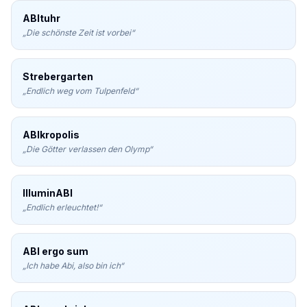
ABItuhr
„
Die schönste Zeit ist vorbei
“
Strebergarten
„
Endlich weg vom Tulpenfeld
“
ABIkropolis
„
Die Götter verlassen den Olymp
“
IlluminABI
„
Endlich erleuchtet!
“
ABI ergo sum
„
Ich habe Abi, also bin ich
“