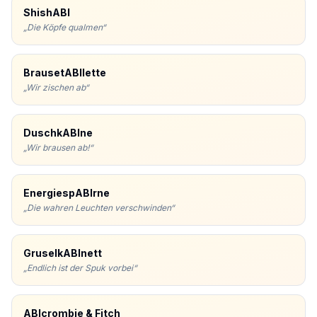
ShishABI
„
Die Köpfe qualmen
“
BrausetABIlette
„
Wir zischen ab
“
DuschkABIne
„
Wir brausen ab!
“
EnergiespABIrne
„
Die wahren Leuchten verschwinden
“
GruselkABInett
„
Endlich ist der Spuk vorbei
“
ABIcrombie & Fitch