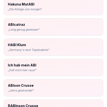
Hakuna MatABI
„
Die Könige von morgen
“
ABIcatraz
„
Lang genug gesessen
“
HABI Klum
„
Germany's next Topstudents
“
Ich hab mein ABI
„
holt mich hier raus!
“
ABIson Crusoe
„
Jahre gestrandet
“
RABInson Crusoe