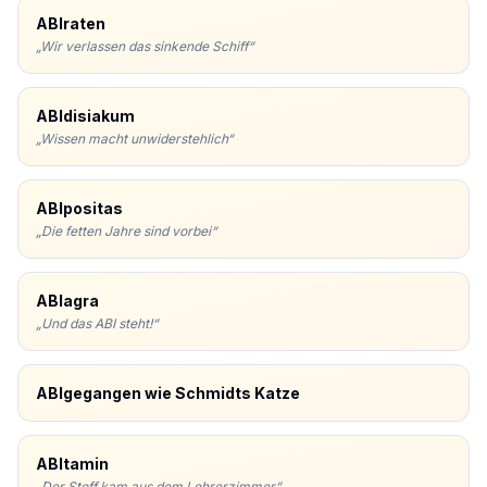
ABIraten
„
Wir verlassen das sinkende Schiff
“
ABIdisiakum
„
Wissen macht unwiderstehlich
“
ABIpositas
„
Die fetten Jahre sind vorbei
“
ABIagra
„
Und das ABI steht!
“
ABIgegangen wie Schmidts Katze
ABItamin
„
Der Stoff kam aus dem Lehrerzimmer
“