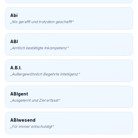
Abi
„
Nix gerafft und trotzdem geschafft
“
ABI
„
Amtlich bestätigte Inkompetenz
“
A.B.I.
„
Außergewöhnlich Begehrte Intelligenz
“
ABIgent
„
Ausgelernt und Ziel erfasst
“
ABIwesend
„
Für immer entschuldigt
“