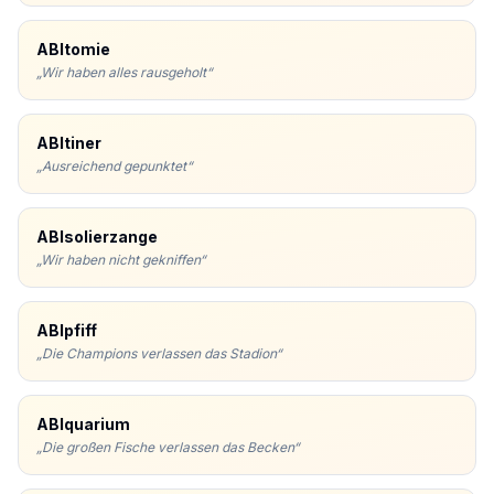
ABItomie
„
Wir haben alles rausgeholt
“
ABItiner
„
Ausreichend gepunktet
“
ABIsolierzange
„
Wir haben nicht gekniffen
“
ABIpfiff
„
Die Champions verlassen das Stadion
“
ABIquarium
„
Die großen Fische verlassen das Becken
“