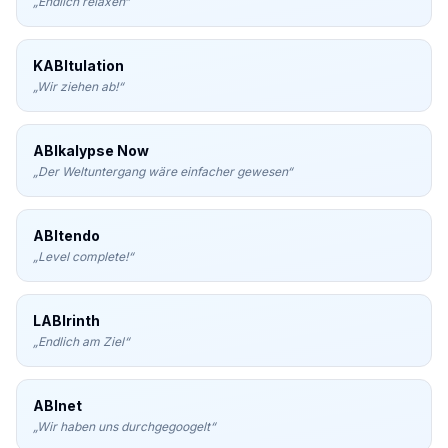
„
Endlich relaxen
“
KABItulation
„
Wir ziehen ab!
“
ABIkalypse Now
„
Der Weltuntergang wäre einfacher gewesen
“
ABItendo
„
Level complete!
“
LABIrinth
„
Endlich am Ziel
“
ABInet
„
Wir haben uns durchgegoogelt
“