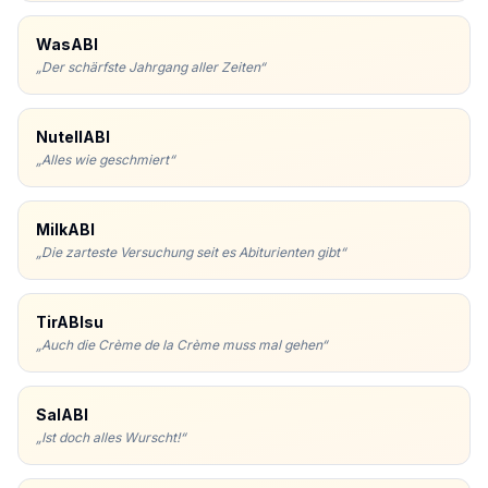
WasABI
„
Der schärfste Jahrgang aller Zeiten
“
NutellABI
„
Alles wie geschmiert
“
MilkABI
„
Die zarteste Versuchung seit es Abiturienten gibt
“
TirABIsu
„
Auch die Crème de la Crème muss mal gehen
“
SalABI
„
Ist doch alles Wurscht!
“