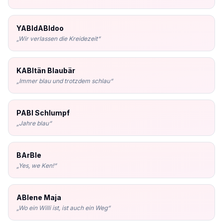
YABIdABIdoo
„
Wir verlassen die Kreidezeit
“
KABItän Blaubär
„
Immer blau und trotzdem schlau
“
PABI Schlumpf
„
Jahre blau
“
BArBIe
„
Yes, we Ken!
“
ABIene Maja
„
Wo ein Willi ist, ist auch ein Weg
“