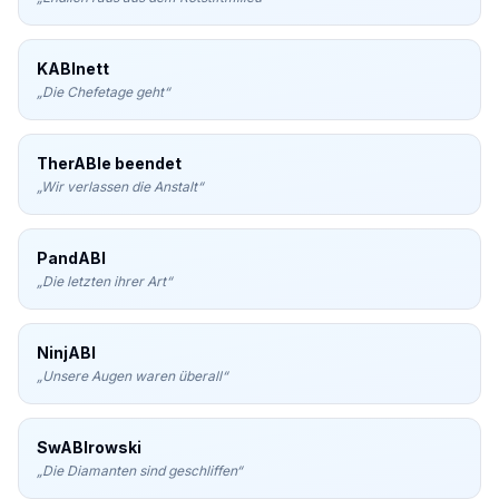
KABInett
„
Die Chefetage geht
“
TherABIe beendet
„
Wir verlassen die Anstalt
“
PandABI
„
Die letzten ihrer Art
“
NinjABI
„
Unsere Augen waren überall
“
SwABIrowski
„
Die Diamanten sind geschliffen
“