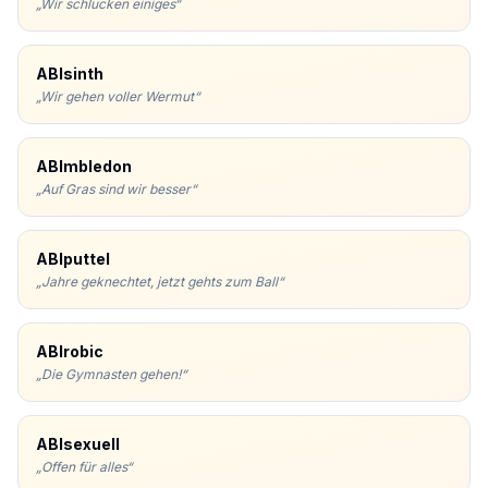
„
Wir schlucken einiges
“
ABIsinth
„
Wir gehen voller Wermut
“
ABImbledon
„
Auf Gras sind wir besser
“
ABIputtel
„
Jahre geknechtet, jetzt gehts zum Ball
“
ABIrobic
„
Die Gymnasten gehen!
“
ABIsexuell
„
Offen für alles
“