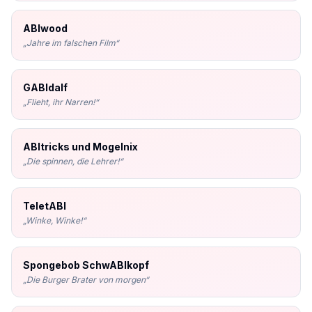
ABIwood
„
Jahre im falschen Film
“
GABIdalf
„
Flieht, ihr Narren!
“
ABItricks und Mogelnix
„
Die spinnen, die Lehrer!
“
TeletABI
„
Winke, Winke!
“
Spongebob SchwABIkopf
„
Die Burger Brater von morgen
“